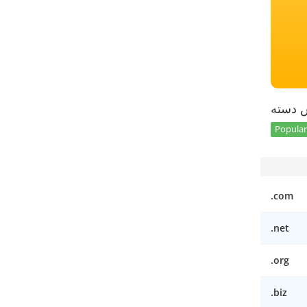
س دسته
Popular 
.com
.net
.org
.biz