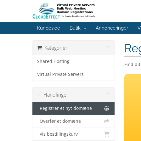
Kundeside
Butik
Annonceringer
V
Re
Kategorier
Shared Hosting
Find di
Virtual Private Servers
Handlinger
Registrer et nyt domæne
Overfør et domæne
Vis bestillingskurv