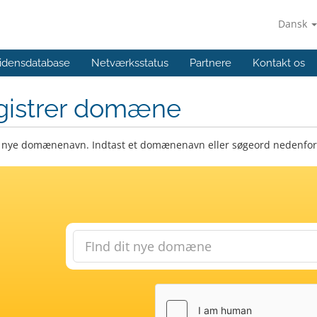
Dansk
idensdatabase
Netværksstatus
Partnere
Kontakt os
gistrer domæne
t nye domænenavn. Indtast et domænenavn eller søgeord nedenfor f