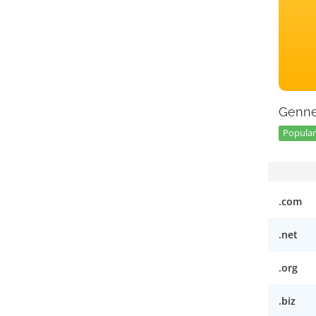
Genne
Popular 
.com
.net
.org
.biz