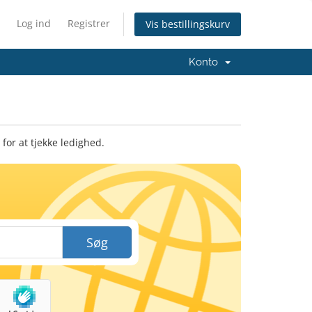
Log ind
Registrer
Vis bestillingskurv
Konto
or at tjekke ledighed.
Søg