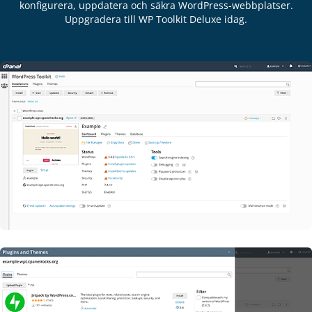
konfigurera, uppdatera och säkra WordPress-webbplatser.
Uppgradera till WP Toolkit Deluxe idag.