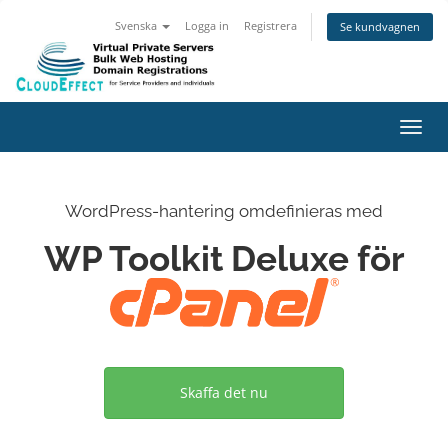
Svenska
Logga in
Registrera
Se kundvagnen
Växla
WordPress-hantering omdefinieras med
WP Toolkit Deluxe för
Skaffa det nu